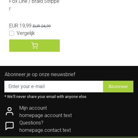
Fox Line / Braid Strippe
r
EUR 19,99
EUR 24,99
Vergelijk
Abonneer je op onze nieuwsbrief
Abonneer
* We'll never share your email with anyone else.
Mijn account
homepage.account.text
Questions?
homepage.contact.text