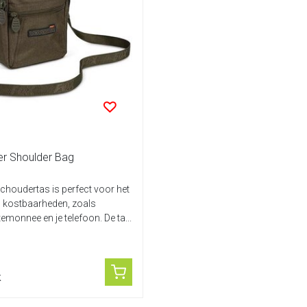
r Shoulder Bag
schoudertas is perfect voor het
 kostbaarheden, zoals
temonnee en je telefoon. De ta...
k