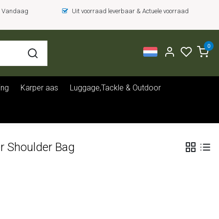
 = Vandaag
Uit voorraad leverbaar & Actuele voorraad
0
ing
Karper aas
Luggage,Tackle & Outdoor
r Shoulder Bag