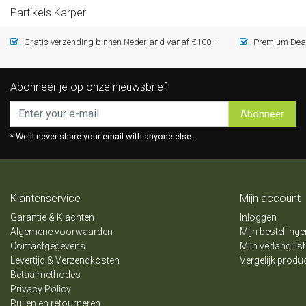
Partikels Karper
Gratis verzending binnen Nederland vanaf €100,-
Premium Deal
Abonneer je op onze nieuwsbrief
Abonneer
* We'll never share your email with anyone else.
Klantenservice
Mijn account
Garantie & Klachten
Inloggen
Algemene voorwaarden
Mijn bestellinge
Contactgegevens
Mijn verlanglijst
Levertijd & Verzendkosten
Vergelijk produ
Betaalmethodes
Privacy Policy
Ruilen en retourneren