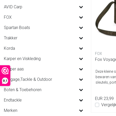
AVID Carp
FOX
Spartan Boats
Trakker
Korda
FOX
Karper en Viskleding
Fox Voyage
Karper aas
Deze kleine 
bewaren van
Luggage,Tackle & Outdoor
9,1
sleutels, por
Boten & Toebehoren
EUR 23,99
Endtackle
Vergelij
Merken