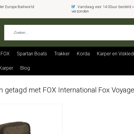
er Europe Baitworld
Vandaag voor 14:00uur besteld
verzonden
FOX
Spartan Boats
Trakker
Korda
Karper en Viskled
 Karper
Blog
n getagd met FOX International Fox Voyage