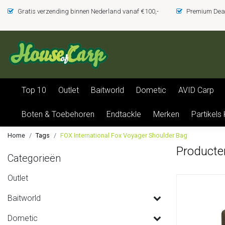
Gratis verzending binnen Nederland vanaf €100,-
Premium Deal
Top 10
Outlet
Baitworld
Dometic
AVID Carp
Boten & Toebehoren
Endtackle
Merken
Partikels
Home
Tags
FOX International Fox Voyager Shoulder Bag
Producte
Categorieën
Outlet
Baitworld
Dometic