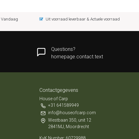
 = Vandaag
Uit voorraad leverbaar & Actuele voorraad
Questions?
homepage.contact.text
Contactgegevens
House of Carp
+31 641589949
info@houseofcarp.com
Westbaan 350, unit 12
2841MJ, Moordrecht
KvK Number: 60729988