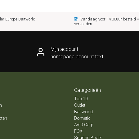
er Europe Baitworld
Vandaag voor 14:00uur besteld
verzonden
Mijn account
homepage.account.text
Categorieën
Top 10
n
Outlet
Baitworld
cten
Dometic
AVID Carp
FOX
Spartan Boats