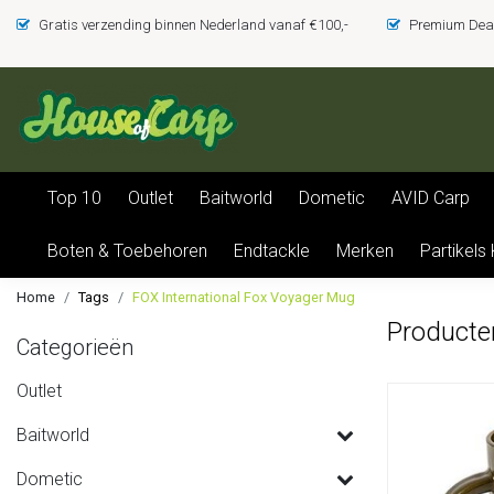
Gratis verzending binnen Nederland vanaf €100,-
Premium Deal
Top 10
Outlet
Baitworld
Dometic
AVID Carp
Boten & Toebehoren
Endtackle
Merken
Partikels
Home
Tags
FOX International Fox Voyager Mug
Producte
Categorieën
Outlet
Baitworld
Dometic