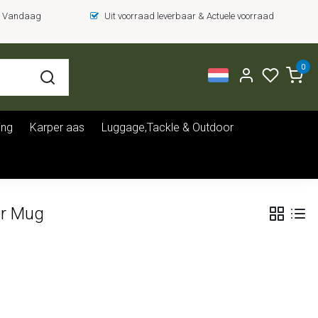
 = Vandaag
Uit voorraad leverbaar & Actuele voorraad
0
ing
Karper aas
Luggage,Tackle & Outdoor
er Mug