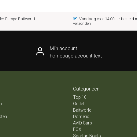
er Europe Baitworld
Vandaag voor 14:00uur besteld
verzonden
Mijn account
homepage.account.text
Categorieën
Top 10
n
Outlet
Baitworld
cten
Dometic
AVID Carp
FOX
Spartan Boats