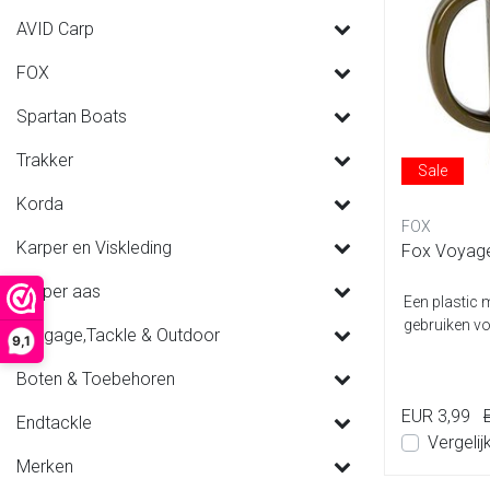
AVID Carp
FOX
Spartan Boats
Trakker
Sale
Korda
FOX
Karper en Viskleding
Fox Voyag
Karper aas
Een plastic 
gebruiken v
Luggage,Tackle & Outdoor
9,1
Boten & Toebehoren
EUR 3,99
Endtackle
Vergelij
Merken