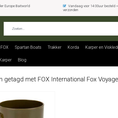
er Europe Baitworld
Vandaag voor 14:00uur besteld
verzonden
FOX
Spartan Boats
Trakker
Korda
Karper en Viskled
 Karper
Blog
n getagd met FOX International Fox Voyag