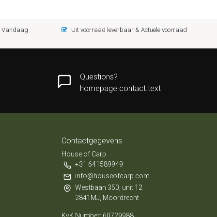
 = Vandaag
Uit voorraad leverbaar & Actuele voorraad
Questions?
homepage.contact.text
Contactgegevens
House of Carp
+31 641589949
info@houseofcarp.com
Westbaan 350, unit 12
2841MJ, Moordrecht
KvK Number: 60729988