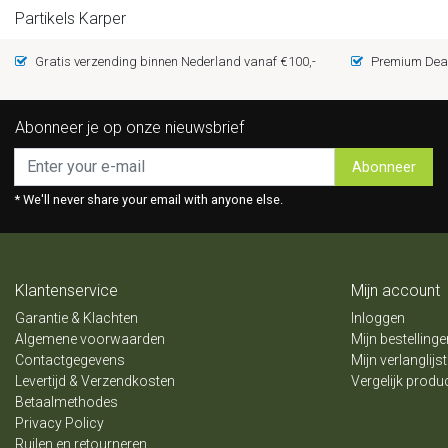
Partikels Karper
Gratis verzending binnen Nederland vanaf €100,-
Premium Deal
Abonneer je op onze nieuwsbrief
Abonneer
* We'll never share your email with anyone else.
Klantenservice
Mijn account
Garantie & Klachten
Inloggen
Algemene voorwaarden
Mijn bestellinge
Contactgegevens
Mijn verlanglijst
Levertijd & Verzendkosten
Vergelijk produ
Betaalmethodes
Privacy Policy
Ruilen en retourneren