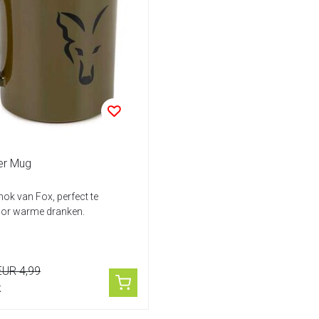
er Mug
mok van Fox, perfect te
oor warme dranken.
EUR 4,99
k