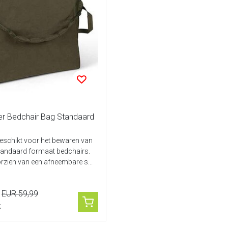
r Bedchair Bag Standaard
geschikt voor het bewaren van
tandaard formaat bedchairs.
orzien van een afneembare s...
EUR 59,99
k