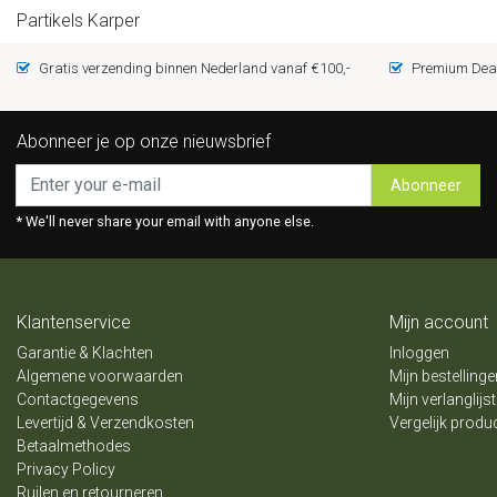
Partikels Karper
Gratis verzending binnen Nederland vanaf €100,-
Premium Deal
Abonneer je op onze nieuwsbrief
Abonneer
* We'll never share your email with anyone else.
Klantenservice
Mijn account
Garantie & Klachten
Inloggen
Algemene voorwaarden
Mijn bestellinge
Contactgegevens
Mijn verlanglijst
Levertijd & Verzendkosten
Vergelijk produ
Betaalmethodes
Privacy Policy
Ruilen en retourneren