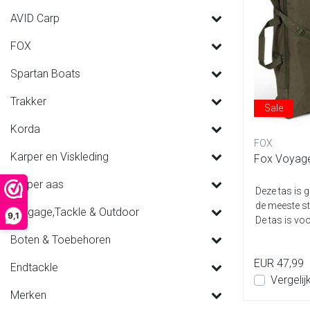
AVID Carp
FOX
Spartan Boats
Trakker
Sale
Korda
FOX
Karper en Viskleding
Fox Voyage
Karper aas
Deze tas is 
de meeste s
Luggage,Tackle & Outdoor
9,1
De tas is vo
Boten & Toebehoren
EUR 47,99
Endtackle
Vergelij
Merken