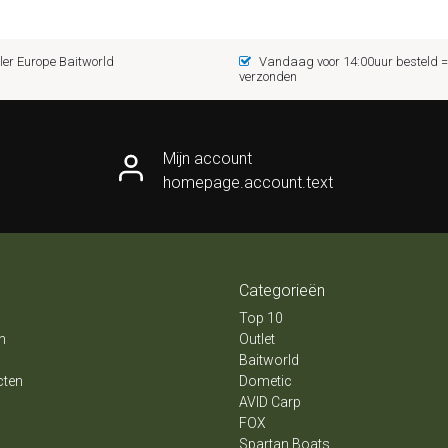
er Europe Baitworld
Vandaag voor 14:00uur besteld
verzonden
Mijn account
homepage.account.text
Categorieën
Top 10
n
Outlet
Baitworld
cten
Dometic
AVID Carp
FOX
Spartan Boats