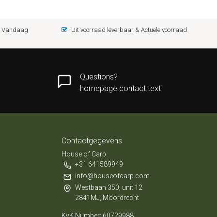
 = Vandaag
Uit voorraad leverbaar & Actuele voorraad
Questions?
homepage.contact.text
Contactgegevens
House of Carp
+31 641589949
info@houseofcarp.com
Westbaan 350, unit 12
2841MJ, Moordrecht
KvK Number: 60729988