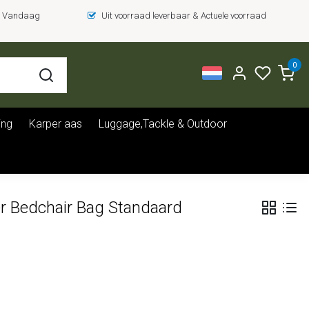
 = Vandaag
Uit voorraad leverbaar & Actuele voorraad
0
ing
Karper aas
Luggage,Tackle & Outdoor
r Bedchair Bag Standaard