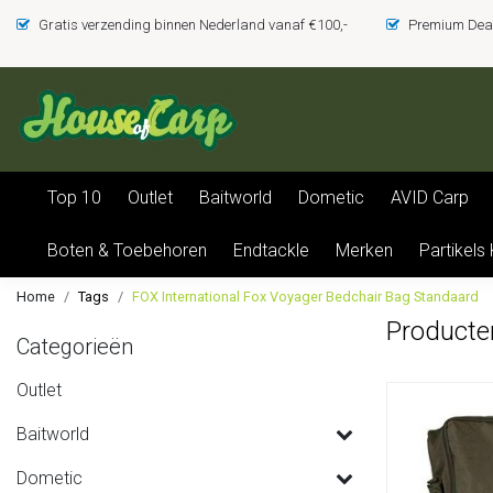
Gratis verzending binnen Nederland vanaf €100,-
Premium Deal
Top 10
Outlet
Baitworld
Dometic
AVID Carp
Boten & Toebehoren
Endtackle
Merken
Partikels
Home
Tags
FOX International Fox Voyager Bedchair Bag Standaard
Producte
Categorieën
Outlet
Baitworld
Dometic