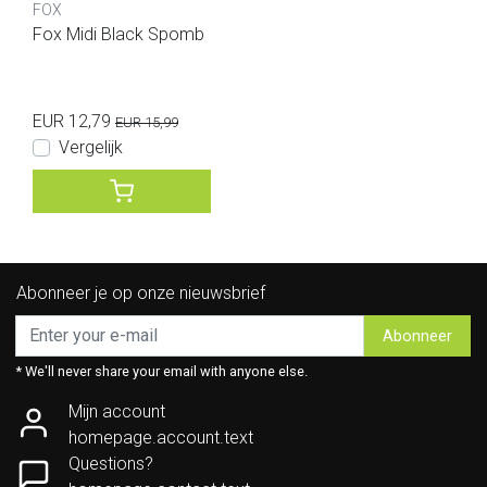
FOX
Fox Midi Black Spomb
EUR 12,79
EUR 15,99
Vergelijk
Abonneer je op onze nieuwsbrief
Abonneer
* We'll never share your email with anyone else.
Mijn account
homepage.account.text
Questions?