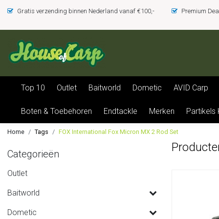
Gratis verzending binnen Nederland vanaf €100,-
Premium Deal
Top 10
Outlet
Baitworld
Dometic
AVID Carp
Boten & Toebehoren
Endtackle
Merken
Partikels
Home
Tags
FOX International Fox Micron MX 2 Rod Set
Producte
Categorieën
Outlet
Baitworld
Dometic