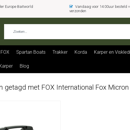
er Europe Baitworld
Vandaag voor 14:00uur besteld
verzonden
FOX
Spartan Boats
Trakker
Korda
Karper en Viskled
 Karper
Blog
n getagd met FOX International Fox Micron