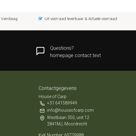
 = Vandaag
Uit voorraad leverbaar & Actuele voorraad
Questions?
homepage.contact.text
Contactgegevens
House of Carp
+31 641589949
info@houseofcarp.com
Westbaan 350, unit 12
2841MJ, Moordrecht
KvK Number: 60729988