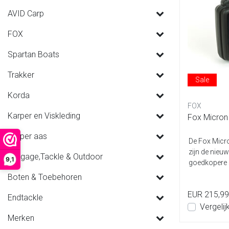
AVID Carp
FOX
Spartan Boats
Trakker
Sale
Korda
FOX
Karper en Viskleding
Fox Micron
Karper aas
De Fox Micr
zijn de nieu
Luggage,Tackle & Outdoor
9,1
goedkopere s
Boten & Toebehoren
EUR 215,99
Endtackle
Vergelij
Merken