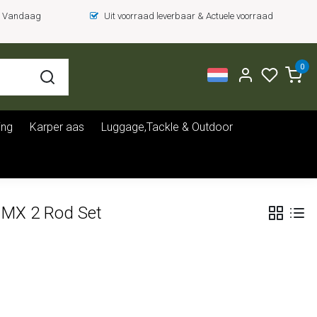
 = Vandaag
Uit voorraad leverbaar & Actuele voorraad
0
ing
Karper aas
Luggage,Tackle & Outdoor
 MX 2 Rod Set