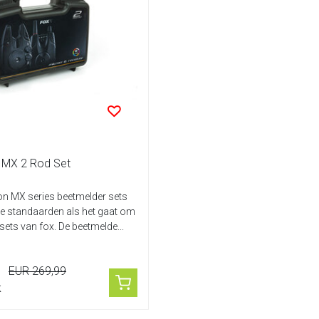
 MX 2 Rod Set
on MX series beetmelder sets
we standaarden als het gaat om
ets van fox. De beetmelde...
EUR 269,99
k