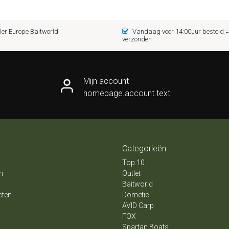
er Europe Baitworld
Vandaag voor 14:00uur besteld
verzonden
Mijn account
homepage.account.text
Categorieën
Top 10
n
Outlet
Baitworld
cten
Dometic
AVID Carp
FOX
Spartan Boats