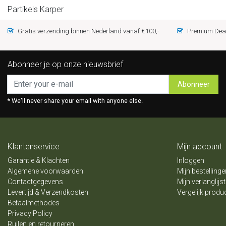
Partikels Karper
Gratis verzending binnen Nederland vanaf €100,-
Premium Deal
Abonneer je op onze nieuwsbrief
Abonneer
* We'll never share your email with anyone else.
Klantenservice
Mijn account
Garantie & Klachten
Inloggen
Algemene voorwaarden
Mijn bestellinge
Contactgegevens
Mijn verlanglijst
Levertijd & Verzendkosten
Vergelijk produ
Betaalmethodes
Privacy Policy
Ruilen en retourneren