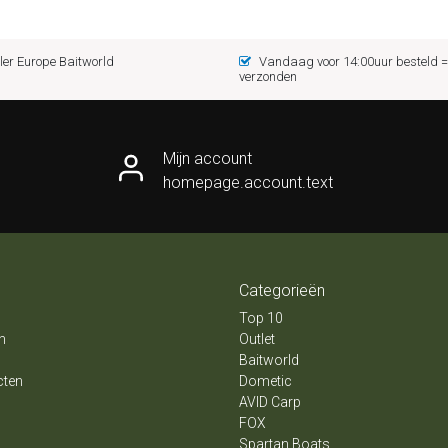
er Europe Baitworld
Vandaag voor 14:00uur besteld
verzonden
Mijn account
homepage.account.text
Categorieën
Top 10
n
Outlet
Baitworld
cten
Dometic
AVID Carp
FOX
Spartan Boats