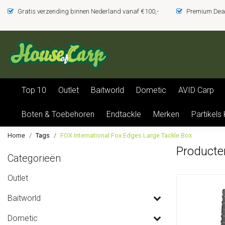
Gratis verzending binnen Nederland vanaf €100,-
Premium Deal
Top 10
Outlet
Baitworld
Dometic
AVID Carp
Boten & Toebehoren
Endtackle
Merken
Partikels
Home
Tags
FOX International Fox Edges Large Tackle Box
Producte
Categorieën
Outlet
Baitworld
Dometic