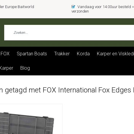
er Europe Baitworld
Vandaag voor 14:00uur besteld
verzonden
FOX
Spartan Boats
Trakker
Korda
Karper en Viskled
 Karper
Blog
n getagd met FOX International Fox Edges 