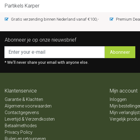
Partikels Karper
Gratis verzending binnen Nederland vanaf €100,-
Premium Deal
Abonneer je op onze nieuwsbrief
Abonneer
* We'll never share your email with anyone else.
Klantenservice
Mijn account
Garantie & Klachten
Inloggen
Algemene voorwaarden
Mijn bestellinge
Contactgegevens
Mijn verlanglijst
Levertijd & Verzendkosten
Vergelijk produ
Betaalmethodes
Privacy Policy
Ruilen en retourneren