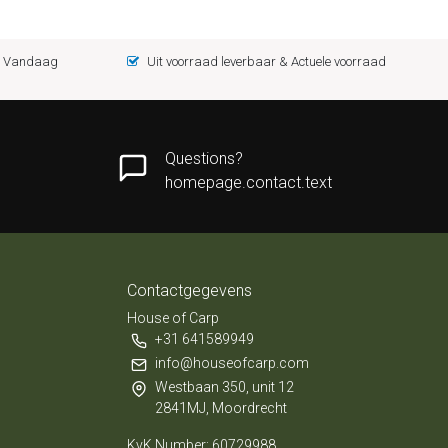
 = Vandaag
Uit voorraad leverbaar & Actuele voorraad
Questions?
homepage.contact.text
Contactgegevens
House of Carp
+31 641589949
info@houseofcarp.com
Westbaan 350, unit 12
2841MJ, Moordrecht
KvK Number: 60729988