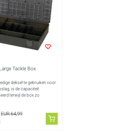
Large Tackle Box
ledige deksel te gebruiken voor
slag, is de capaciteit
erd terwijl de box zo
EUR 64,99
k