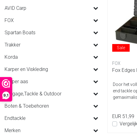
AVID Carp
FOX
Spartan Boats
Trakker
Sale
Korda
FOX
Karper en Viskleding
Fox Edges 
Karper aas
Door het vol
end tackle op
Luggage,Tackle & Outdoor
9,1
gemaximalise
compac...
Boten & Toebehoren
EUR 51,99
Endtackle
Vergelij
Merken