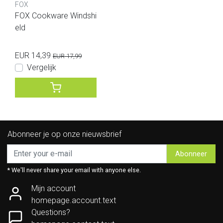
FOX
FOX Cookware Windshi
eld
EUR 14,39
EUR 17,99
Vergelijk
Abonneer je op onze nieuwsbrief
Abonneer
* We'll never share your email with anyone else.
Mijn account
homepage.account.text
Questions?