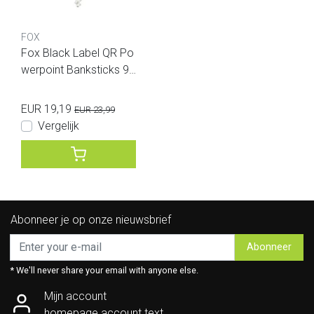
FOX
Fox Black Label QR Po
werpoint Banksticks 9 i
nch
EUR 19,19
EUR 23,99
Vergelijk
Abonneer je op onze nieuwsbrief
Abonneer
* We'll never share your email with anyone else.
Mijn account
homepage.account.text