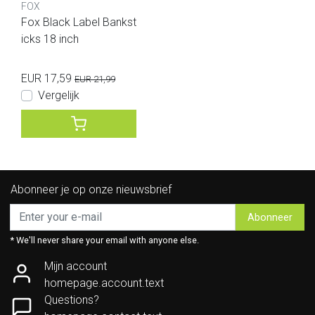
FOX
Fox Black Label Bankst
icks 18 inch
EUR 17,59
EUR 21,99
Vergelijk
Abonneer je op onze nieuwsbrief
Abonneer
* We'll never share your email with anyone else.
Mijn account
homepage.account.text
Questions?