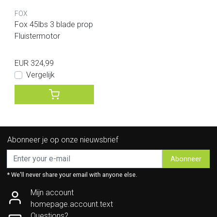
FOX
Fox 45lbs 3 blade prop
Fluistermotor
EUR 324,99
Vergelijk
Abonneer je op onze nieuwsbrief
Abonneer
* We'll never share your email with anyone else.
Mijn account
homepage.account.text
Questions?