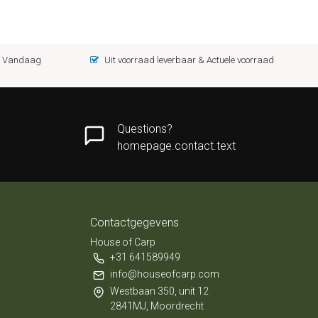
 = Vandaag
Uit voorraad leverbaar & Actuele voorraad
Questions?
homepage.contact.text
Contactgegevens
House of Carp
+31 641589949
info@houseofcarp.com
Westbaan 350, unit 12
2841MJ, Moordrecht