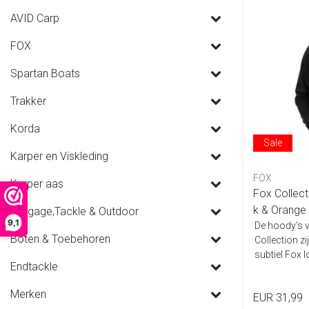
AVID Carp
FOX
Spartan Boats
Trakker
Korda
Sale
Karper en Viskleding
FOX
Karper aas
Fox Collect
k & Orange
Luggage,Tackle & Outdoor
9,1
De hoody's v
Boten & Toebehoren
Collection zi
subtiel Fox l
Endtackle
Merken
EUR 31,99