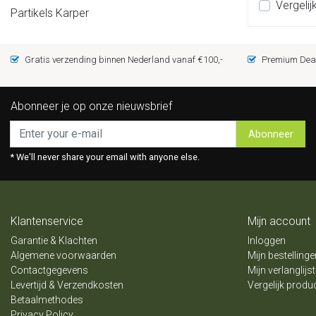
Vergelij
Partikels Karper
Gratis verzending binnen Nederland vanaf €100,-
Premium Deal
Abonneer je op onze nieuwsbrief
Abonneer
* We'll never share your email with anyone else.
Klantenservice
Mijn account
Garantie & Klachten
Inloggen
Algemene voorwaarden
Mijn bestellinge
Contactgegevens
Mijn verlanglijst
Levertijd & Verzendkosten
Vergelijk produ
Betaalmethodes
Privacy Policy