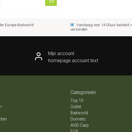
k
er Europe Baitworld
Vandaag voor 14:00uur besteld
verzonden
Mijn account
homepage.account.text
Categorieën
Top 10
n
Outlet
Baitworld
cten
Dometic
AVID Carp
FOX