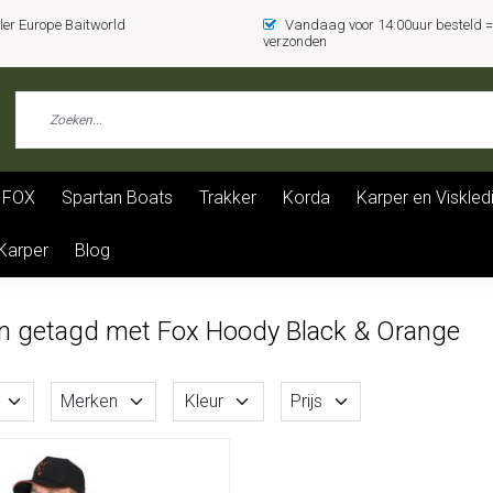
er Europe Baitworld
Vandaag voor 14:00uur besteld
verzonden
FOX
Spartan Boats
Trakker
Korda
Karper en Viskled
 Karper
Blog
n getagd met Fox Hoody Black & Orange
Merken
Kleur
Prijs