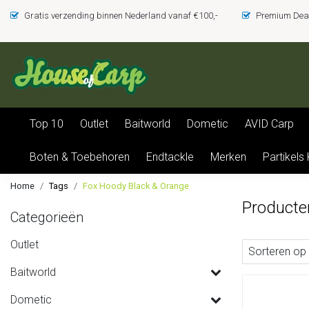
Gratis verzending binnen Nederland vanaf €100,-
Premium Deal
Top 10
Outlet
Baitworld
Dometic
AVID Carp
Boten & Toebehoren
Endtackle
Merken
Partikels
Home
Tags
Fox Hoody Black & Orange
Producte
Categorieën
Outlet
Sorteren op
Baitworld
Dometic