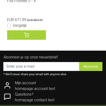
Fox Frontier II - X
EUR 671,99
EUR 839,99
Vergelijk
Abonneer je op onze nieuwsbrief
Abonneer
* We'll never share your email with anyone else.
Mijn account
homepage.account.text
Questions?
homepage.contact.text