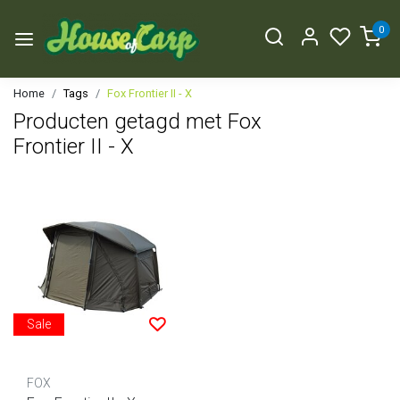
0
Home
Tags
Fox Frontier II - X
Producten getagd met Fox
Frontier II - X
Sale
FOX