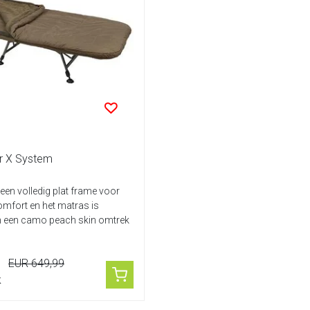
er X System
 een volledig plat frame voor
mfort en het matras is
n een camo peach skin omtrek
EUR 649,99
k