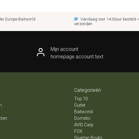
er Europe Baitworld
Vandaag voor 14:00uur besteld
verzonden
Mijn account
homepage.account.text
Categorieën
Top 10
n
Outlet
Baitworld
cten
Dometic
AVID Carp
FOX
Spartan Boats