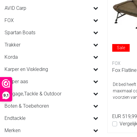
AVID Carp
FOX
Spartan Boats
Trakker
Sale
Korda
FOX
Karper en Viskleding
Fox Flatlin
Karper aas
Dit bed heeft
maximaal co
Luggage,Tackle & Outdoor
9,1
voorzien va
en ...
Boten & Toebehoren
EUR 519,99
Endtackle
Vergelij
Merken