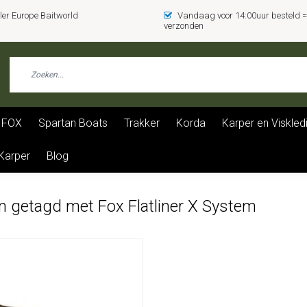
er Europe Baitworld
Vandaag voor 14:00uur besteld
verzonden
FOX
Spartan Boats
Trakker
Korda
Karper en Viskled
 Karper
Blog
n getagd met Fox Flatliner X System