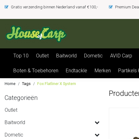
Gratis verzending binnen Nederland vanaf €100,-
Premium Deal
Top 10
Outlet
Baitworld
Dometic
AVID Carp
Boten & Toebehoren
Endtackle
Merken
Partikels
Home
Tags
Fox Flatliner X System
Producte
Categorieën
Outlet
Baitworld
Dometic