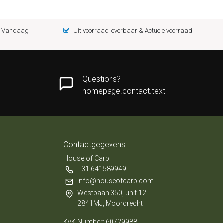
 = Vandaag
Uit voorraad leverbaar & Actuele voorraad
Questions?
homepage.contact.text
Contactgegevens
House of Carp
+31 641589949
info@houseofcarp.com
Westbaan 350, unit 12
2841MJ, Moordrecht
KvK Number: 60729988