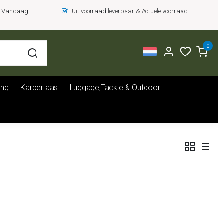
 = Vandaag
Uit voorraad leverbaar & Actuele voorraad
0
ing
Karper aas
Luggage,Tackle & Outdoor