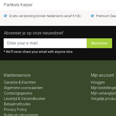
Partikels Karper
Gratis verzending binnen Nederland vanaf €100,-
Premium Deal
Abonneer je op onze nieuwsbrief
Abonneer
* We'll never share your email with anyone else.
Klantenservice
Mijn account
Garantie & Klachten
Inloggen
Algemene voorwaarden
Mijn bestellinge
Contactgegevens
Mijn verlanglijst
Levertijd & Verzendkosten
Vergelijk produ
Betaalmethodes
Privacy Policy
Ruilen en retourneren