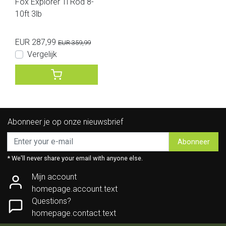
Fox Explorer Ti Rod 8-
10ft 3lb
EUR 287,99
EUR 359,99
Vergelijk
Abonneer je op onze nieuwsbrief
Abonneer
* We'll never share your email with anyone else.
Mijn account
homepage.account.text
Questions?
homepage.contact.text