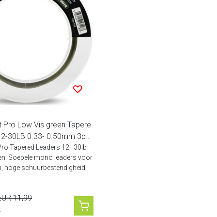
 Pro Low Vis green Tapere
12-30LB 0.33- 0.50mm 3pc
Pro Tapered Leaders 12–30lb
en. Soepele mono leaders voor
n, hoge schuurbestendigheid
EUR 11,99
k