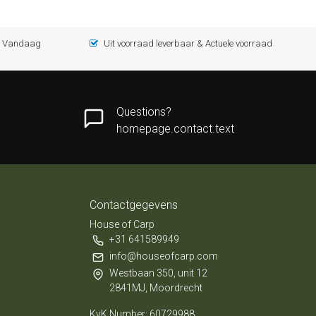
 = Vandaag
Uit voorraad leverbaar & Actuele voorraad
Questions?
homepage.contact.text
Contactgegevens
House of Carp
+31 641589949
info@houseofcarp.com
Westbaan 350, unit 12
2841MJ, Moordrecht
KvK Number: 60729988