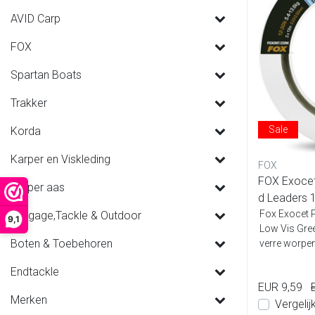
AVID Carp
FOX
Spartan Boats
Trakker
Sale
Korda
Karper en Viskleding
FOX
FOX Exocet
Karper aas
d Leaders 
s
Fox Exocet 
Luggage,Tackle & Outdoor
9,1
Low Vis Gre
Boten & Toebehoren
verre worpe
e...
Endtackle
EUR 9,59
Merken
Vergelij