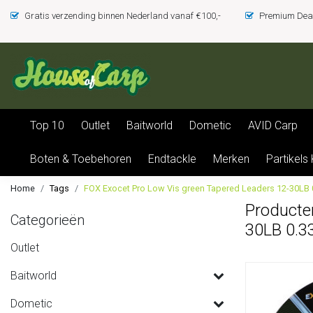
Gratis verzending binnen Nederland vanaf €100,-
Premium Deal
Top 10
Outlet
Baitworld
Dometic
AVID Carp
Boten & Toebehoren
Endtackle
Merken
Partikels
Home
Tags
FOX Exocet Pro Low Vis green Tapered Leaders 12-30LB
Producte
Categorieën
30LB 0.3
Outlet
Baitworld
Dometic