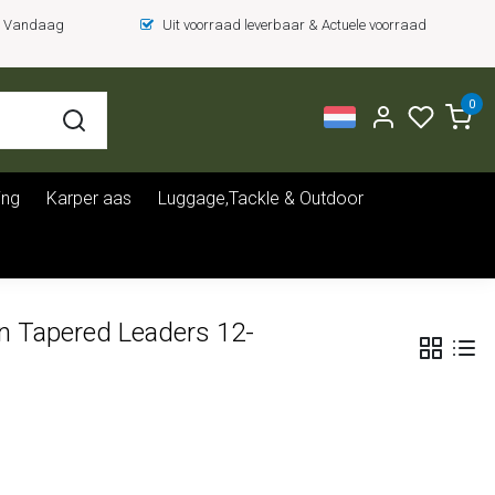
 = Vandaag
Uit voorraad leverbaar & Actuele voorraad
0
ing
Karper aas
Luggage,Tackle & Outdoor
n Tapered Leaders 12-