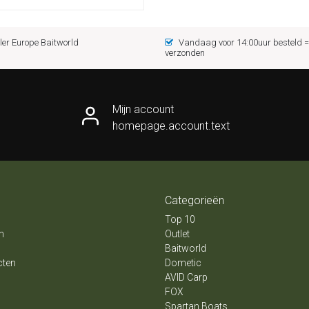
er Europe Baitworld
Vandaag voor 14:00uur besteld
verzonden
Mijn account
homepage.account.text
Categorieën
Top 10
n
Outlet
Baitworld
cten
Dometic
AVID Carp
FOX
Spartan Boats