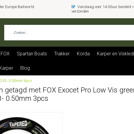
er Europe Baitworld
Vandaag voor 14:00uur besteld
verzonden
FOX
Spartan Boats
Trakker
Korda
Karper en Viskled
 Karper
Blog
 0.33- 0.50mm 3pcs
n getagd met FOX Exocet Pro Low Vis gree
3- 0.50mm 3pcs