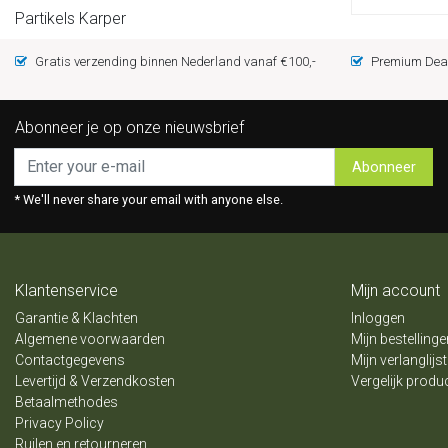
Partikels Karper
Gratis verzending binnen Nederland vanaf €100,-
Premium Deal
Abonneer je op onze nieuwsbrief
Abonneer
* We'll never share your email with anyone else.
Klantenservice
Mijn account
Garantie & Klachten
Inloggen
Algemene voorwaarden
Mijn bestellinge
Contactgegevens
Mijn verlanglijst
Levertijd & Verzendkosten
Vergelijk produ
Betaalmethodes
Privacy Policy
Ruilen en retourneren