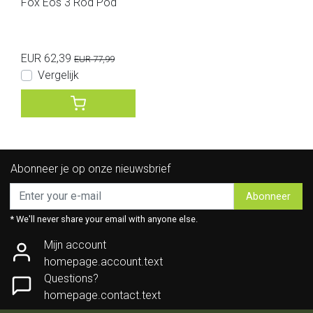
Fox Eos 3 Rod Pod
EUR 62,39
EUR 77,99
Vergelijk
Abonneer je op onze nieuwsbrief
Abonneer
* We'll never share your email with anyone else.
Mijn account
homepage.account.text
Questions?
homepage.contact.text