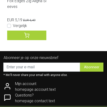
Fox Edges Zig Aligna Sl
eeves
EUR 5,19
EUR 6,49
Vergelijk
Abonneer je op onze nieuwsbrief
Abonneer
* We'll never share your email with anyone else.
Mijn account
homepage.account.text
Questions?
homepage.contact.text