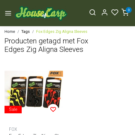
0
Home
Tags
Fox Edges Zig Aligna Sleeves
Producten getagd met Fox
Edges Zig Aligna Sleeves
Sale
FOX