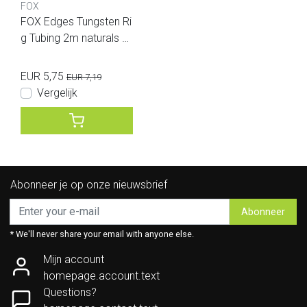
FOX
FOX Edges Tungsten Ri
g Tubing 2m naturals gr
een
EUR 5,75
EUR 7,19
Vergelijk
Abonneer je op onze nieuwsbrief
Abonneer
* We'll never share your email with anyone else.
Mijn account
homepage.account.text
Questions?