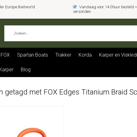
er Europe Baitworld
Vandaag voor 14:00uur besteld
verzonden
FOX
Spartan Boats
Trakker
Korda
Karper en Viskled
 Karper
Blog
n getagd met FOX Edges Titanium Braid Sci