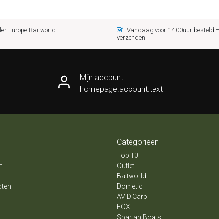
er Europe Baitworld
Vandaag voor 14:00uur besteld
verzonden
Mijn account
homepage.account.text
Categorieën
Top 10
n
Outlet
Baitworld
cten
Dometic
AVID Carp
FOX
Spartan Boats