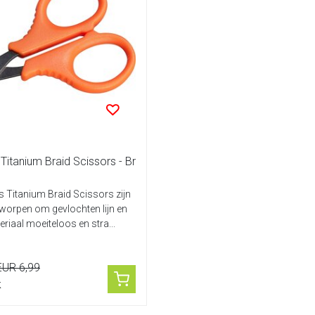
itanium Braid Scissors - Br
 Titanium Braid Scissors zijn
worpen om gevlochten lijn en
riaal moeiteloos en stra...
EUR 6,99
k