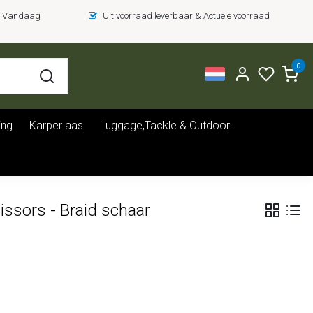
 = Vandaag
Uit voorraad leverbaar & Actuele voorraad
0
ing
Karper aas
Luggage,Tackle & Outdoor
ssors - Braid schaar