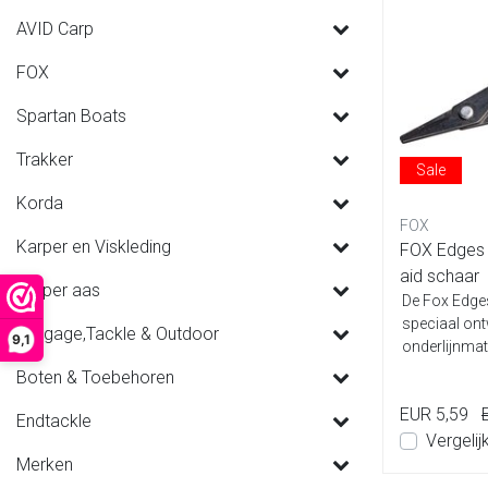
AVID Carp
FOX
Spartan Boats
Trakker
Sale
Korda
FOX
Karper en Viskleding
FOX Edges T
aid schaar
Karper aas
De Fox Edges
speciaal ont
Luggage,Tackle & Outdoor
9,1
onderlijnmate
Boten & Toebehoren
EUR 5,59
Endtackle
Vergelij
Merken