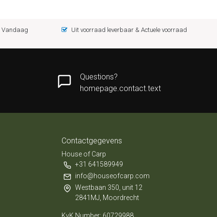
 = Vandaag
Uit voorraad leverbaar & Actuele voorraad
Questions?
homepage.contact.text
Contactgegevens
House of Carp
+31 641589949
info@houseofcarp.com
Westbaan 350, unit 12
2841MJ, Moordrecht
KvK Number: 60729988