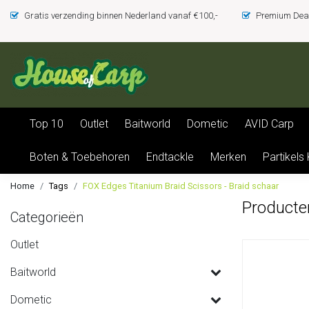
Gratis verzending binnen Nederland vanaf €100,-
Premium Deal
Top 10
Outlet
Baitworld
Dometic
AVID Carp
Boten & Toebehoren
Endtackle
Merken
Partikels
Home
Tags
FOX Edges Titanium Braid Scissors - Braid schaar
Producte
Categorieën
Outlet
Baitworld
Dometic