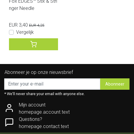
Fox EDGES™ Stix & Stri
nger Needle
EUR 3,40
EUR 4,25
Vergelijk
Abonneer je op onze nieuwsbrief
Abonneer
* We'll never share your email with anyone else.
Mijn account
homepage.account.text
Questions?
homepage.contact.text