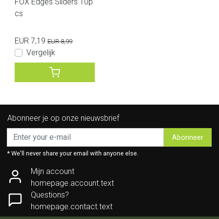
FOX Edges Sliders 10p
cs
EUR 7,19
EUR 8,99
Vergelijk
Abonneer je op onze nieuwsbrief
Abonneer
* We'll never share your email with anyone else.
Mijn account
homepage.account.text
Questions?
homepage.contact.text