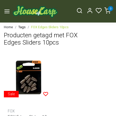
0
Home
Tags
FOX Edges Sliders 10pcs
Producten getagd met FOX
Edges Sliders 10pcs
Sale
FOX