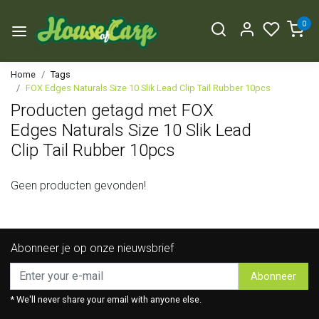
0
Home
Tags
FOX Edges Naturals Size 10 Slik Lead Clip Tail Rubber 10pcs
Producten getagd met FOX
Edges Naturals Size 10 Slik Lead
Clip Tail Rubber 10pcs
Geen producten gevonden!
Abonneer je op onze nieuwsbrief
Abonneer
* We'll never share your email with anyone else.