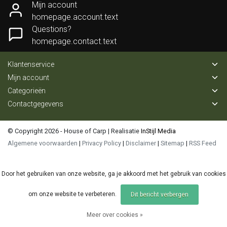
Mijn account
homepage.account.text
Questions?
homepage.contact.text
Klantenservice
Mijn account
Categorieën
Contactgegevens
© Copyright 2026 - House of Carp | Realisatie
InStijl Media
Algemene voorwaarden
|
Privacy Policy
|
Disclaimer
|
Sitemap
|
RSS Feed
Door het gebruiken van onze website, ga je akkoord met het gebruik van cookies
om onze website te verbeteren.
Dit bericht verbergen
Meer over cookies »