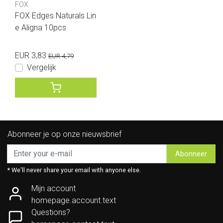
FOX
FOX Edges Naturals Lin
e Aligna 10pcs
EUR 3,83
EUR 4,79
Vergelijk
Abonneer je op onze nieuwsbrief
Abonneer
* We'll never share your email with anyone else.
Mijn account
homepage.account.text
Questions?