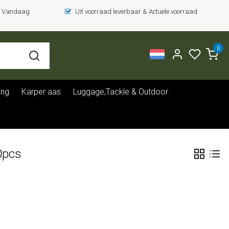
 = Vandaag
Uit voorraad leverbaar & Actuele voorraad
0
ing
Karper aas
Luggage,Tackle & Outdoor
0pcs