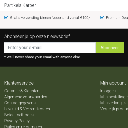
Partikels Karper
Gratis verzending binnen Nederland vanaf €100,-
Premium Deal
Abonneer je op onze nieuwsbrief
Abonneer
* We'll never share your email with anyone else.
Klantenservice
Mijn account
Garantie & Klachten
Inloggen
Algemene voorwaarden
Mijn bestellinge
Contactgegevens
Mijn verlanglijst
Levertijd & Verzendkosten
Vergelijk produ
Betaalmethodes
Privacy Policy
Ruilen en retourneren