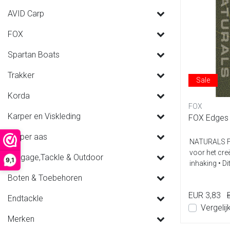
AVID Carp
FOX
Spartan Boats
Trakker
Sale
Korda
FOX
Karper en Viskleding
FOX Edges 
Karper aas
NATURALS FL
voor het cre
Luggage,Tackle & Outdoor
9,1
inhaking • Dit
Boten & Toebehoren
EUR 3,83
Endtackle
Vergelij
Merken