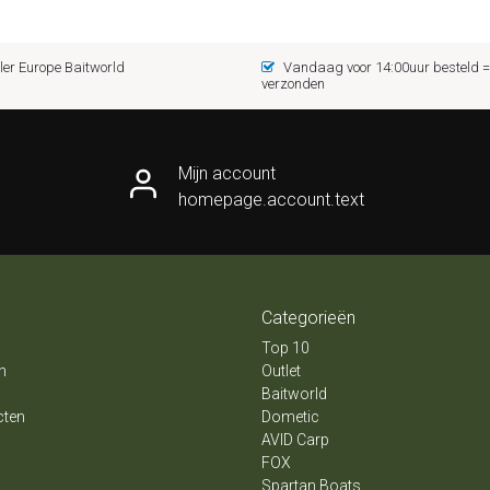
er Europe Baitworld
Vandaag voor 14:00uur besteld
verzonden
Mijn account
homepage.account.text
Categorieën
Top 10
n
Outlet
Baitworld
cten
Dometic
AVID Carp
FOX
Spartan Boats