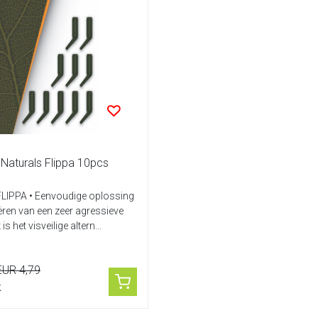
Naturals Flippa 10pcs
IPPA • Eenvoudige oplossing
ëren van een zeer agressieve
 is het visveilige altern...
EUR 4,79
k