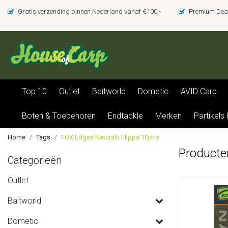
Gratis verzending binnen Nederland vanaf €100,-
Premium Deal
Top 10
Outlet
Baitworld
Dometic
AVID Carp
Boten & Toebehoren
Endtackle
Merken
Partikels
Home
Tags
FOX Edges Naturals Flippa 10pcs
Producte
Categorieën
Outlet
Baitworld
Dometic