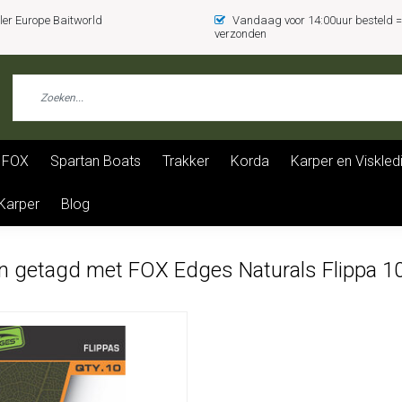
er Europe Baitworld
Vandaag voor 14:00uur besteld
verzonden
FOX
Spartan Boats
Trakker
Korda
Karper en Viskled
 Karper
Blog
n getagd met FOX Edges Naturals Flippa 1