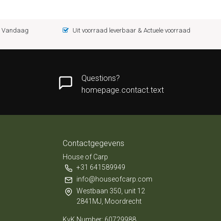
 = Vandaag
Uit voorraad leverbaar & Actuele voorraad
Questions?
homepage.contact.text
Contactgegevens
House of Carp
+31 641589949
info@houseofcarp.com
Westbaan 350, unit 12
2841MJ, Moordrecht
KvK Number: 60729988