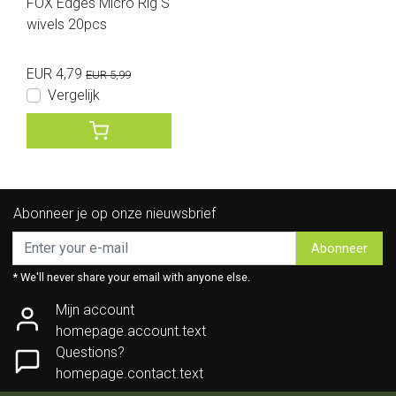
FOX Edges Micro Rig S
wivels 20pcs
EUR 4,79
EUR 5,99
Vergelijk
Abonneer je op onze nieuwsbrief
Abonneer
* We'll never share your email with anyone else.
Mijn account
homepage.account.text
Questions?
homepage.contact.text