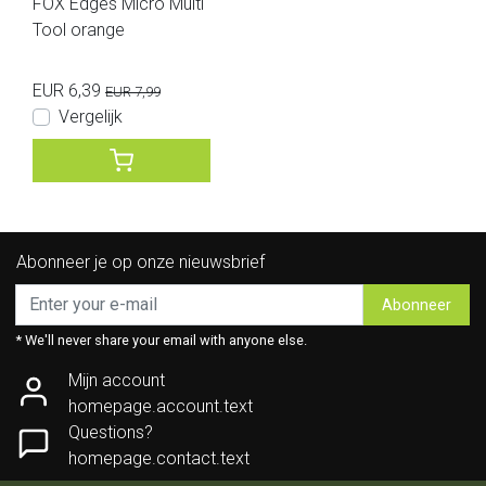
FOX Edges Micro Multi
Tool orange
EUR 6,39
EUR 7,99
Vergelijk
Abonneer je op onze nieuwsbrief
Abonneer
* We'll never share your email with anyone else.
Mijn account
homepage.account.text
Questions?
homepage.contact.text