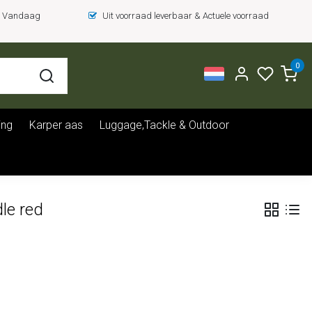
 = Vandaag
Uit voorraad leverbaar & Actuele voorraad
0
ing
Karper aas
Luggage,Tackle & Outdoor
le red