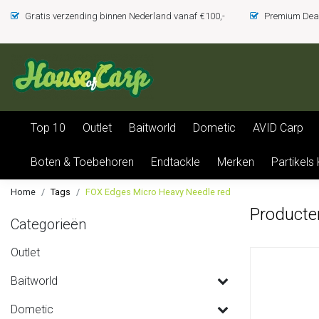
Gratis verzending binnen Nederland vanaf €100,-
Premium Deal
Top 10
Outlet
Baitworld
Dometic
AVID Carp
Boten & Toebehoren
Endtackle
Merken
Partikels
Home
Tags
FOX Edges Micro Heavy Needle red
Producte
Categorieën
Outlet
Baitworld
Dometic