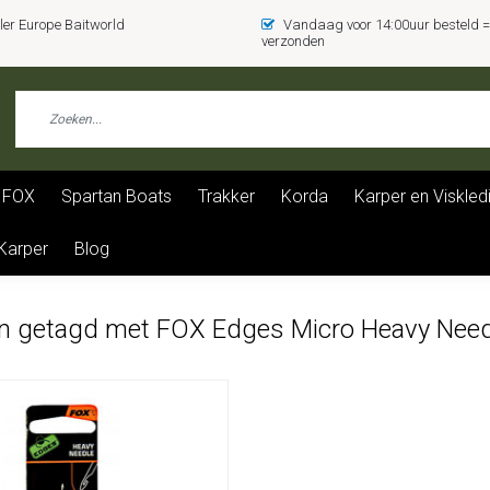
er Europe Baitworld
Vandaag voor 14:00uur besteld
verzonden
FOX
Spartan Boats
Trakker
Korda
Karper en Viskled
 Karper
Blog
n getagd met FOX Edges Micro Heavy Need