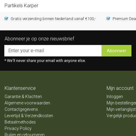
Partikels Karper
Gratis verzending binnen Nederland vanaf €100,-
Premium Deal
Abonneer je op onze nieuwsbrief
Abonneer
* We'll never share your email with anyone else.
Klantenservice
Mijn account
Garantie & Klachten
Inloggen
Algemene voorwaarden
Mijn bestellinge
Contactgegevens
Mijn verlanglijst
Levertijd & Verzendkosten
Vergelijk produ
Betaalmethodes
Privacy Policy
Ruilen en retourneren