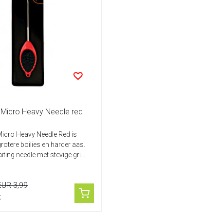
Micro Heavy Needle red
icro Heavy Needle Red is
rotere boilies en harder aas.
iting needle met stevige gri...
EUR 3,99
k