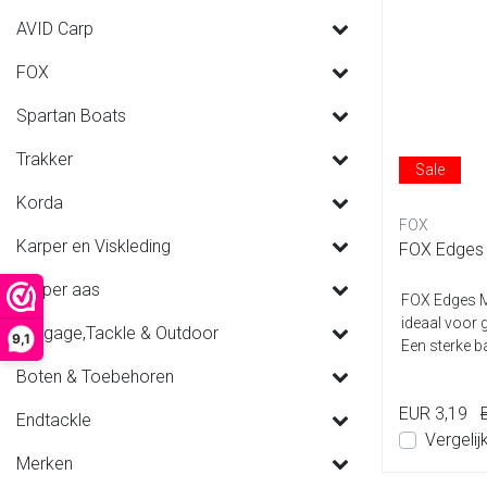
AVID Carp
FOX
Spartan Boats
Trakker
Sale
Korda
FOX
Karper en Viskleding
FOX Edges 
Karper aas
FOX Edges M
ideaal voor g
Luggage,Tackle & Outdoor
9,1
Een sterke ba
Boten & Toebehoren
EUR 3,19
Endtackle
Vergelij
Merken