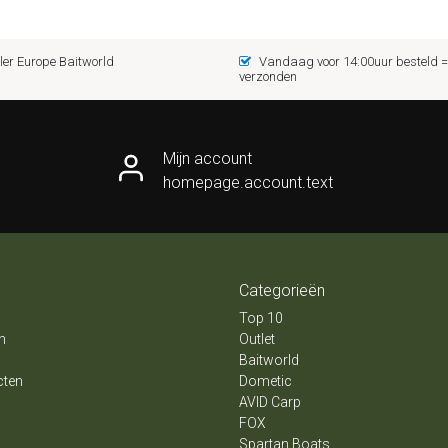
er Europe Baitworld
Vandaag voor 14:00uur besteld
verzonden
Mijn account
homepage.account.text
Categorieën
Top 10
n
Outlet
Baitworld
cten
Dometic
AVID Carp
FOX
Spartan Boats