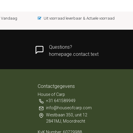
 = Vandaag
Uit voorraad leverbaar & Actuele voorraad
Questions?
homepage.contact.text
Contactgegevens
House of Carp
+31 641589949
info@houseofcarp.com
Westbaan 350, unit 12
2841MJ, Moordrecht
KvK Number: 60729988