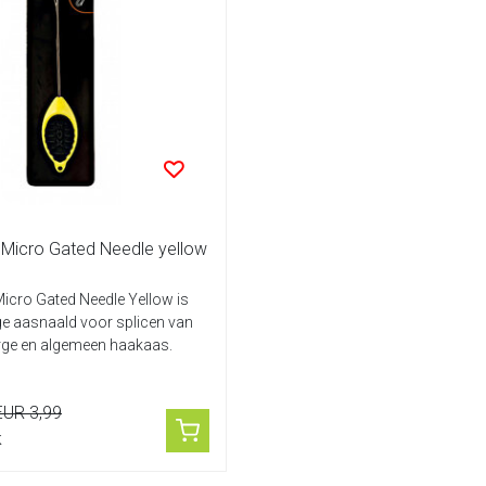
Micro Gated Needle yellow
icro Gated Needle Yellow is
ige aasnaald voor splicen van
ge en algemeen haakaas.
EUR 3,99
k