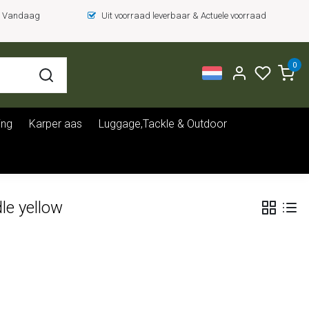
 = Vandaag
Uit voorraad leverbaar & Actuele voorraad
0
ing
Karper aas
Luggage,Tackle & Outdoor
le yellow