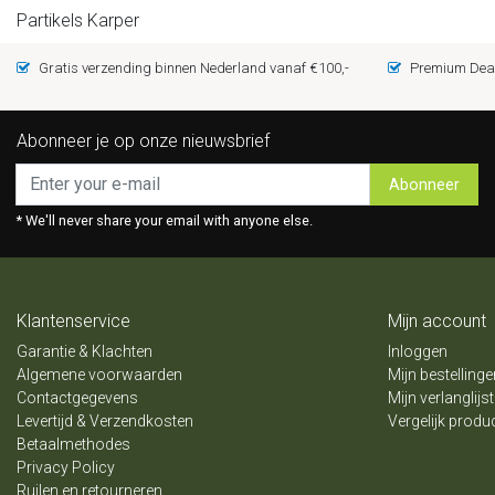
Partikels Karper
Gratis verzending binnen Nederland vanaf €100,-
Premium Deal
Abonneer je op onze nieuwsbrief
Abonneer
* We'll never share your email with anyone else.
Klantenservice
Mijn account
Garantie & Klachten
Inloggen
Algemene voorwaarden
Mijn bestellinge
Contactgegevens
Mijn verlanglijst
Levertijd & Verzendkosten
Vergelijk produ
Betaalmethodes
Privacy Policy
Ruilen en retourneren