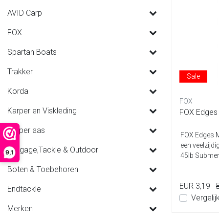
AVID Carp
FOX
Spartan Boats
Trakker
Sale
Korda
FOX
Karper en Viskleding
FOX Edges 
Karper aas
FOX Edges M
een veelzijd
Luggage,Tackle & Outdoor
9,1
45lb Submer
Ster...
Boten & Toebehoren
EUR 3,19
Endtackle
Vergelij
Merken