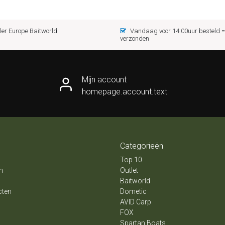
er Europe Baitworld
Vandaag voor 14:00uur besteld
verzonden
Mijn account
homepage.account.text
Categorieën
Top 10
n
Outlet
Baitworld
cten
Dometic
AVID Carp
FOX
Spartan Boats