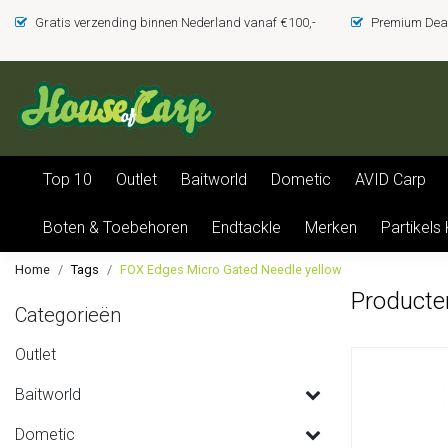
Gratis verzending binnen Nederland vanaf €100,-
Premium Deal
Top 10
Outlet
Baitworld
Dometic
AVID Carp
Boten & Toebehoren
Endtackle
Merken
Partikels
Home
Tags
FOX Edges Micro Gated Needle yellow
Producte
Categorieën
Outlet
Baitworld
Dometic