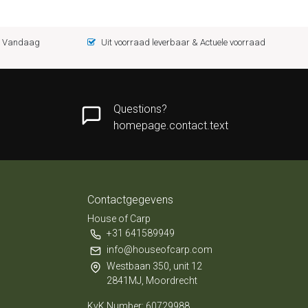
 = Vandaag
Uit voorraad leverbaar & Actuele voorraad
Questions?
homepage.contact.text
Contactgegevens
House of Carp
+31 641589949
info@houseofcarp.com
Westbaan 350, unit 12
2841MJ, Moordrecht
KvK Number: 60729988