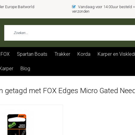
er Europe Baitworld
Vandaag voor 14:00uur besteld
verzonden
FOX
Spartan Boats
Trakker
Korda
Karper en Viskled
 Karper
Blog
n getagd met FOX Edges Micro Gated Need