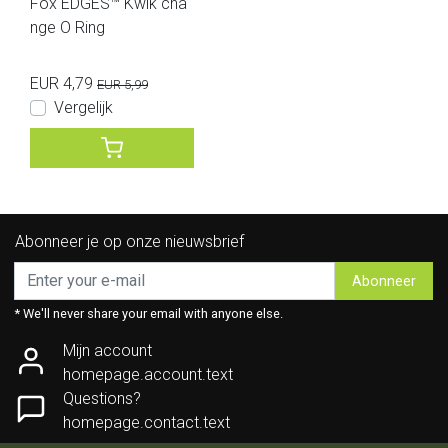
Fox EDGES™ Kwik cha
nge O Ring
EUR 4,79
EUR 5,99
Vergelijk
Abonneer je op onze nieuwsbrief
Abonneer
* We'll never share your email with anyone else.
Mijn account
homepage.account.text
Questions?
homepage.contact.text