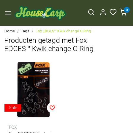
0
Home
Tags
Fox EDGES™ Kwik change O Ring
Producten getagd met Fox
EDGES™ Kwik change O Ring
Sale
FOX