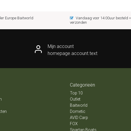
er Europe Baitworld
Vandaag voor 14:00uur besteld
verzonden
Mijn account
homepage.account.text
Categorieën
Top 10
n
Outlet
Baitworld
cten
Dometic
AVID Carp
FOX
Spartan Boats