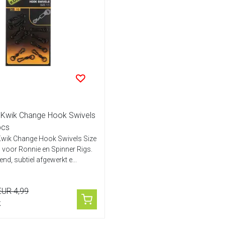
Kwik Change Hook Swivels
pcs
wik Change Hook Swivels Size
al voor Ronnie en Spinner Rigs.
nd, subtiel afgewerkt e...
EUR 4,99
k