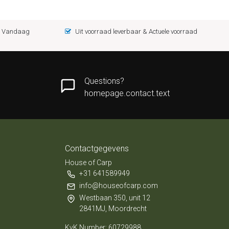
 = Vandaag
Uit voorraad leverbaar & Actuele voorraad
Questions?
homepage.contact.text
Contactgegevens
House of Carp
+31 641589949
info@houseofcarp.com
Westbaan 350, unit 12
2841MJ, Moordrecht
KvK Number: 60729988