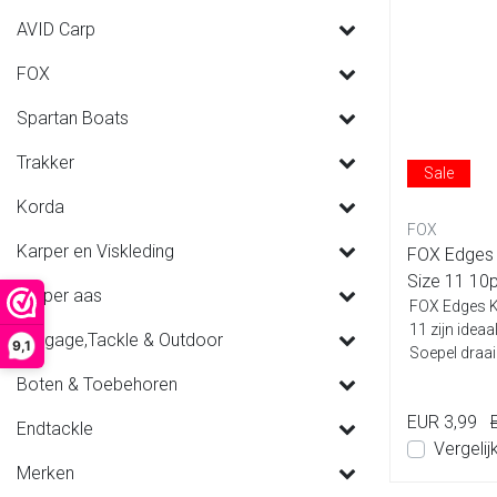
AVID Carp
FOX
Spartan Boats
Trakker
Sale
Korda
FOX
Karper en Viskleding
FOX Edges 
Size 11 10
Karper aas
FOX Edges K
11 zijn idea
Luggage,Tackle & Outdoor
9,1
Soepel draaie
Boten & Toebehoren
EUR 3,99
Endtackle
Vergelij
Merken