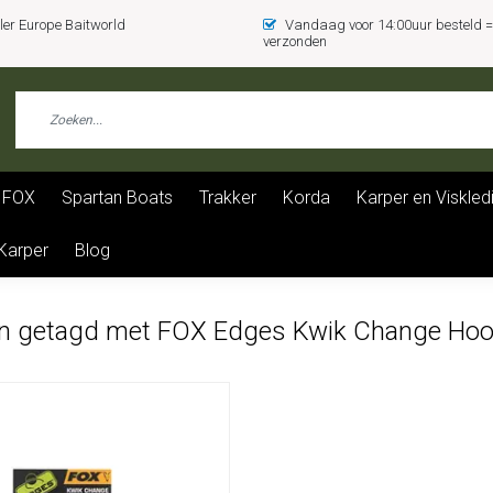
er Europe Baitworld
Vandaag voor 14:00uur besteld
verzonden
FOX
Spartan Boats
Trakker
Korda
Karper en Viskled
 Karper
Blog
n getagd met FOX Edges Kwik Change Hook