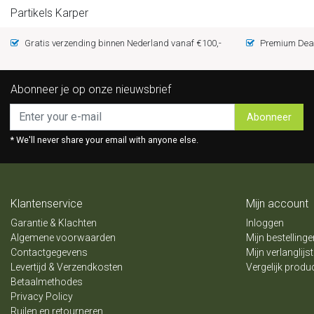
Partikels Karper
Gratis verzending binnen Nederland vanaf €100,-
Premium Deal
Abonneer je op onze nieuwsbrief
Abonneer
* We'll never share your email with anyone else.
Klantenservice
Mijn account
Garantie & Klachten
Inloggen
Algemene voorwaarden
Mijn bestellinge
Contactgegevens
Mijn verlanglijst
Levertijd & Verzendkosten
Vergelijk produ
Betaalmethodes
Privacy Policy
Ruilen en retourneren