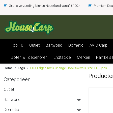
Gratis verzending binnen Nederland vanaf €100,-
Premium Deal
Top 10
Outlet
Baitworld
Dometic
AVID Carp
Boten & Toebehoren
Endtackle
Merken
Partikels
Home
Tags
FOX Edges Kwik Change Hook Swivels Size 11 10pcs
Producte
Categorieën
Outlet
Baitworld
Dometic