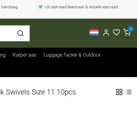
 = Vandaag
Uit voorraad leverbaar & Actuele voorraad
0
ing
Karper aas
Luggage,Tackle & Outdoor
 Swivels Size 11 10pcs