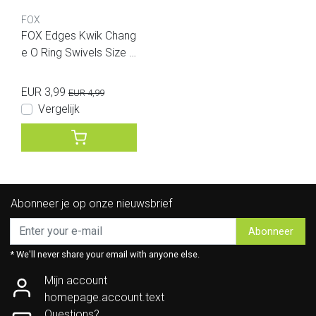
FOX
FOX Edges Kwik Chang
e O Ring Swivels Size 1
0 10pcs
EUR 3,99
EUR 4,99
Vergelijk
Abonneer je op onze nieuwsbrief
Abonneer
* We'll never share your email with anyone else.
Mijn account
homepage.account.text
Questions?