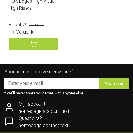
FOX Edges High Visual
High Risers
EUR 4,79
EUR 5,99
Vergelijk
Abonneer je op onze nieuwsbrief
Abonneer
* We'll never share your email with anyone else.
Mijn account
homepage.account.text
Questions?
homepage.contact.text