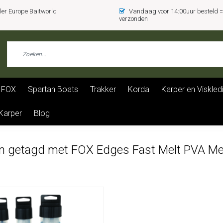
er Europe Baitworld
Vandaag voor 14:00uur besteld
verzonden
FOX
Spartan Boats
Trakker
Korda
Karper en Viskled
 Karper
Blog
n getagd met FOX Edges Fast Melt PVA M