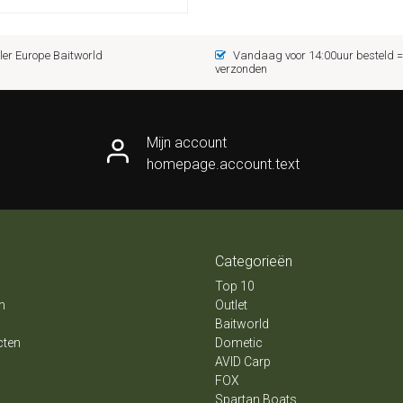
er Europe Baitworld
Vandaag voor 14:00uur besteld
verzonden
Mijn account
homepage.account.text
Categorieën
Top 10
n
Outlet
Baitworld
cten
Dometic
AVID Carp
FOX
Spartan Boats