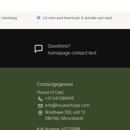
 = Vandaag
Uit voorraad leverbaar & Actuele voorraad
Questions?
homepage.contact.text
Contactgegevens
House of Carp
+31 641589949
info@houseofcarp.com
Westbaan 350, unit 12
2841MJ, Moordrecht
KvK Number: 60729988