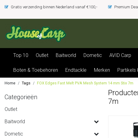
Gratis verzending binnen Nederland vanaf €100,-
Premium Deal
Top 10
Outlet
Baitworld
Dometic
AVID Carp
Boten & Toebehoren
Endtackle
Merken
Partikels
Home
Tags
FOX Edges Fast Melt PVA Mesh System 14 mm Stix 7m
Producte
Categorieën
7m
Outlet
Baitworld
Dometic