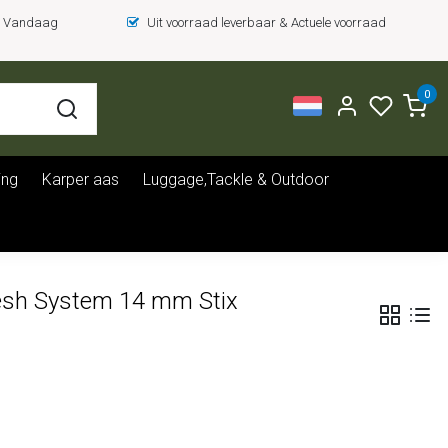
 = Vandaag
Uit voorraad leverbaar & Actuele voorraad
0
ing
Karper aas
Luggage,Tackle & Outdoor
esh System 14 mm Stix