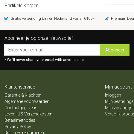
Partikels Karper
Gratis verzending binnen Nederland vanaf €100,-
Premium Deal
Abonneer je op onze nieuwsbrief
Abonneer
* We'll never share your email with anyone else.
Klantenservice
Mijn account
Garantie & Klachten
Inloggen
Algemene voorwaarden
Mijn bestellinge
Contactgegevens
Mijn verlanglijst
Levertijd & Verzendkosten
Vergelijk produ
Betaalmethodes
Privacy Policy
Ruilen en retourneren