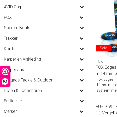
AVID Carp
FOX
Spartan Boats
Trakker
Sale
Korda
Karper en Viskleding
FOX
FOX Edges 
Karper aas
m 14 mm S
Fox Edges F
Luggage,Tackle & Outdoor
9,1
14mm met an
Boten & Toebehoren
systeem met 
o...
Endtackle
EUR 9,59
Merken
Vergelij