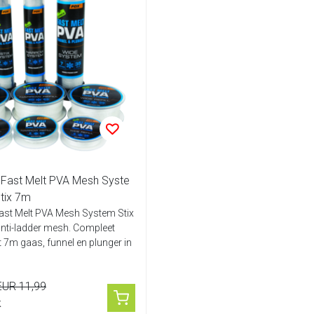
Fast Melt PVA Mesh Syste
tix 7m
ast Melt PVA Mesh System Stix
ti-ladder mesh. Compleet
7m gaas, funnel en plunger in
EUR 11,99
k