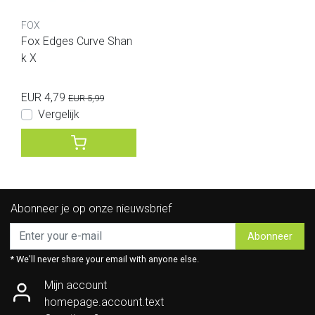
FOX
Fox Edges Curve Shan
k X
EUR 4,79
EUR 5,99
Vergelijk
Abonneer je op onze nieuwsbrief
Abonneer
* We'll never share your email with anyone else.
Mijn account
homepage.account.text