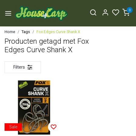
0
Home
Tags
Fox Edges Curve Shank X
Producten getagd met Fox
Edges Curve Shank X
Filters
Sale