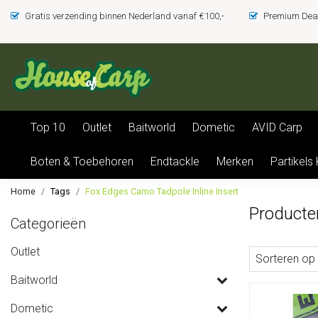
Gratis verzending binnen Nederland vanaf €100,-
Premium Deal
Top 10
Outlet
Baitworld
Dometic
AVID Carp
Boten & Toebehoren
Endtackle
Merken
Partikels
Home
Tags
Fox Edges Camo Tadpole Inline Insert
Producte
Categorieën
Outlet
Sorteren op
Baitworld
Dometic