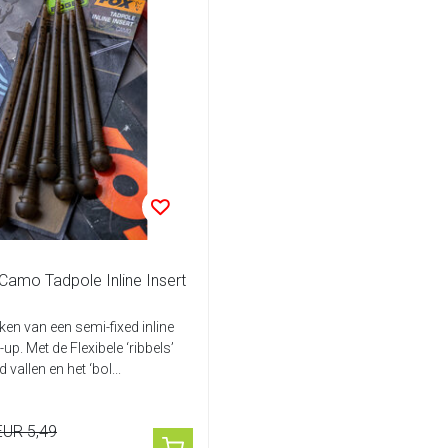
Camo Tadpole Inline Insert
en van een semi-fixed inline
-up. Met de Flexibele ‘ribbels’
d vallen en het ‘bol...
EUR 5,49