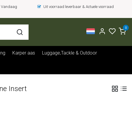
 = Vandaag
Uit voorraad leverbaar & Actuele voorraad
0
ing
Karper aas
Luggage,Tackle & Outdoor
ne Insert