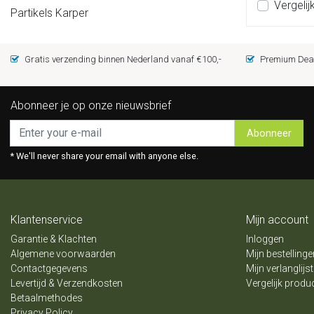
Vergelij
Partikels Karper
Gratis verzending binnen Nederland vanaf €100,-
Premium Deal
Abonneer je op onze nieuwsbrief
Abonneer
* We'll never share your email with anyone else.
Klantenservice
Mijn account
Garantie & Klachten
Inloggen
Algemene voorwaarden
Mijn bestellinge
Contactgegevens
Mijn verlanglijst
Levertijd & Verzendkosten
Vergelijk produ
Betaalmethodes
Privacy Policy