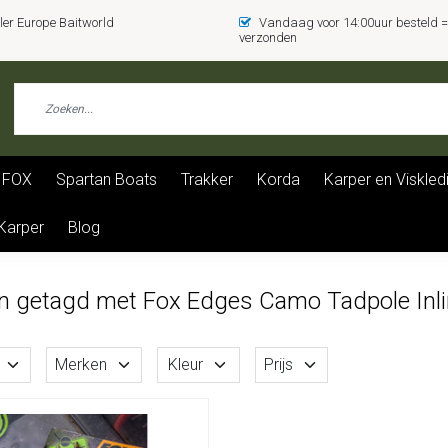
er Europe Baitworld
Vandaag voor 14:00uur besteld
verzonden
FOX
Spartan Boats
Trakker
Korda
Karper en Viskled
 Karper
Blog
n getagd met Fox Edges Camo Tadpole Inli
Merken
Kleur
Prijs