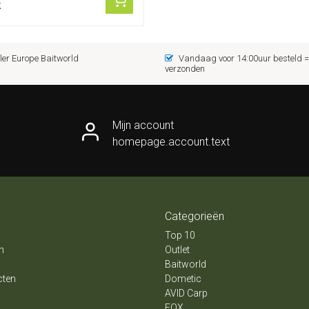
k
er Europe Baitworld
Vandaag voor 14:00uur besteld
verzonden
Mijn account
homepage.account.text
Categorieën
Top 10
n
Outlet
Baitworld
cten
Dometic
AVID Carp
FOX