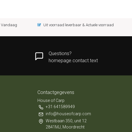
 = Vandaag
Uit voorraad leverbaar & Actuele voorraad
Questions?
homepage.contact.text
Contactgegevens
House of Carp
+31 641589949
info@houseofcarp.com
Westbaan 350, unit 12
2841MJ, Moordrecht