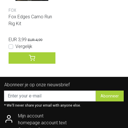
FOX
Fox Edges Camo Run
Rig Kit
EUR 3,99
EUR 4,99
Vergelijk
Abonneer je op onze nieuwsbrief
Abonneer
* We'll never share your email with anyone else.
Mijn account
homepage.account.text