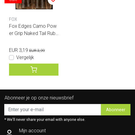
FOX
Fox Edges Camo Pow
er Grip Naked Tail Rubb
er
EUR 3,19
EUR 3,99
Vergelijk
Abonneer je op onze nieuwsbrief
Abonneer
* We'll never share your email with anyone else.
Mijn account