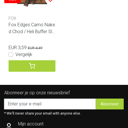
FOX
Fox Edges Camo Nake
d Chod / Heli Buffer Sle
eves
EUR 3,59
EUR 4,49
Vergelijk
Abonneer je op onze nieuwsbrief
Abonneer
* We'll never share your email with anyone else.
Mijn account