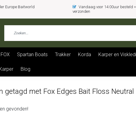
er Europe Baitworld
Vandaag voor 14:00uur besteld
verzonden
FOX
Spartan Boats
Trakker
Korda
Karper en Viskled
 Karper
Blog
n getagd met Fox Edges Bait Floss Neutral
en gevonden!