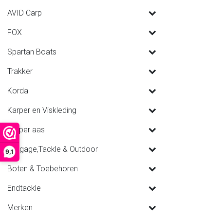
AVID Carp
FOX
Spartan Boats
Trakker
Korda
Karper en Viskleding
Karper aas
Luggage,Tackle & Outdoor
9,1
Boten & Toebehoren
Endtackle
Merken