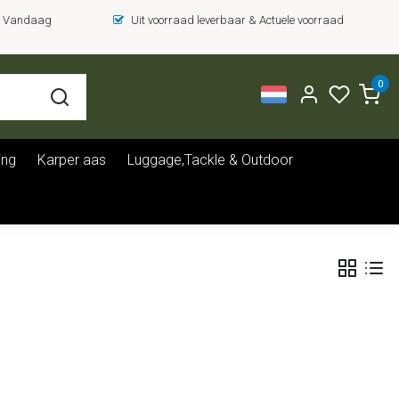
 = Vandaag
Uit voorraad leverbaar & Actuele voorraad
0
ing
Karper aas
Luggage,Tackle & Outdoor