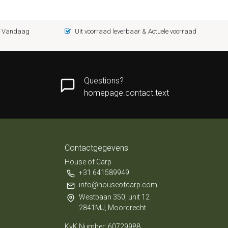
 = Vandaag
Uit voorraad leverbaar & Actuele voorraad
Questions?
homepage.contact.text
Contactgegevens
House of Carp
+31 641589949
info@houseofcarp.com
Westbaan 350, unit 12
2841MJ, Moordrecht
KvK Number: 60729988