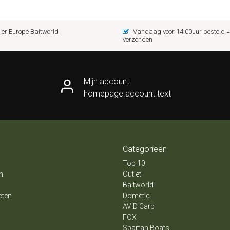
er Europe Baitworld
Vandaag voor 14:00uur besteld
verzonden
Mijn account
homepage.account.text
Categorieën
Top 10
n
Outlet
Baitworld
cten
Dometic
AVID Carp
FOX
Spartan Boats