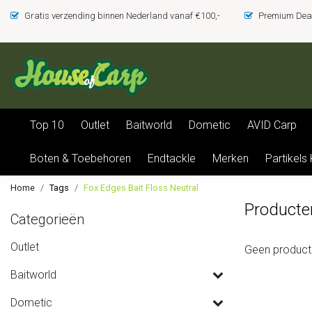
Gratis verzending binnen Nederland vanaf €100,-
Premium Deal
Top 10
Outlet
Baitworld
Dometic
AVID Carp
Boten & Toebehoren
Endtackle
Merken
Partikels
Home
Tags
Fox Edges Bait Floss Neutral
Producte
Categorieën
Outlet
Geen product
Baitworld
Dometic