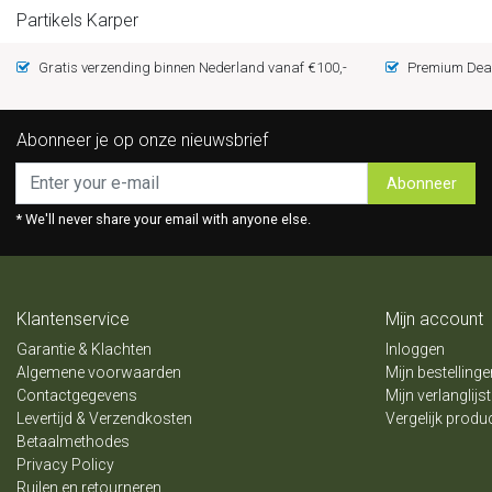
Partikels Karper
Gratis verzending binnen Nederland vanaf €100,-
Premium Deal
Abonneer je op onze nieuwsbrief
Abonneer
* We'll never share your email with anyone else.
Klantenservice
Mijn account
Garantie & Klachten
Inloggen
Algemene voorwaarden
Mijn bestellinge
Contactgegevens
Mijn verlanglijst
Levertijd & Verzendkosten
Vergelijk produ
Betaalmethodes
Privacy Policy
Ruilen en retourneren