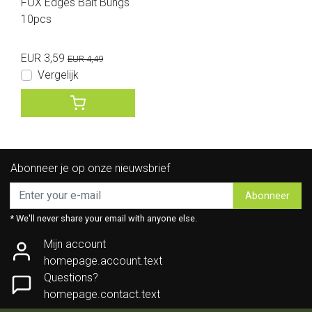
FOX Edges Bait Bungs
10pcs
EUR 3,59
EUR 4,49
Vergelijk
Abonneer je op onze nieuwsbrief
Abonneer
* We'll never share your email with anyone else.
Mijn account
homepage.account.text
Questions?
homepage.contact.text