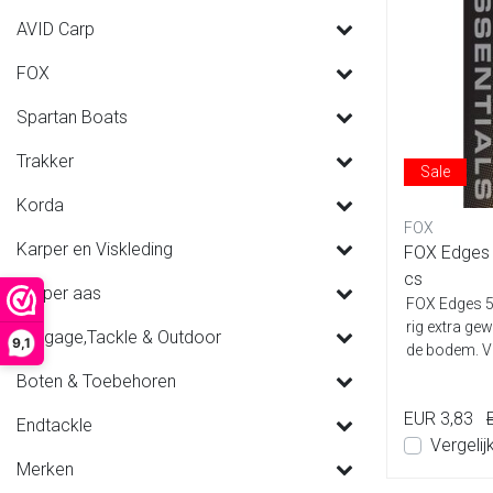
AVID Carp
FOX
Spartan Boats
Trakker
Sale
Korda
FOX
Karper en Viskleding
FOX Edges
cs
Karper aas
FOX Edges 5
rig extra ge
Luggage,Tackle & Outdoor
9,1
de bodem. Vee
Boten & Toebehoren
EUR 3,83
Endtackle
Vergelij
Merken