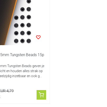
 5mm Tungsten Beads 15p
mm Tungsten Beads geven je
wicht en houden alles strak op
lzijdig inzetbaar en ook g...
EUR 4,79
k