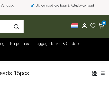
 = Vandaag
Uit voorraad leverbaar & Actuele voorraad
0
ing
Karper aas
Luggage,Tackle & Outdoor
eads 15pcs