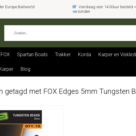
er Europe Baitworld
Vandaag voor 14:00uur besteld
verzonden
FOX
Spartan Boats
Trakker
Korda
Karper en Viskled
 Karper
Blog
n getagd met FOX Edges 5mm Tungsten B