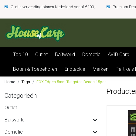
Gratis verzending binnen Nederland vanaf €100,-
Premium Deal
Top 10
Outlet
Baitworld
Dometic
AVID Carp
Boten & Toebehoren
Endtackle
Merken
Partikels
Home
Tags
FOX Edges 5mm Tungsten Beads 15pcs
Producte
Categorieën
Outlet
Baitworld
Dometic