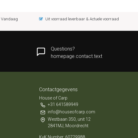
 = Vandaag
Uit voorraad leverbaar & Actuele voorraad
Questions?
homepage.contact.text
Contactgegevens
House of Carp
+31 641589949
info@houseofcarp.com
Westbaan 350, unit 12
2841MJ, Moordrecht
KvK Number: 60729988