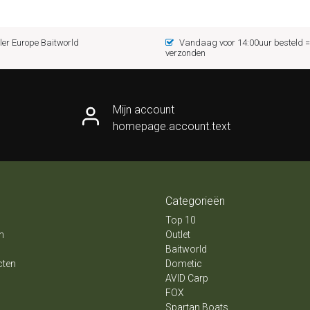
er Europe Baitworld
Vandaag voor 14:00uur besteld
verzonden
Mijn account
homepage.account.text
Categorieën
Top 10
n
Outlet
Baitworld
cten
Dometic
AVID Carp
FOX
Spartan Boats