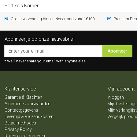
Partikels Karper
Gratis verzending binnen Nederland vanaf €100,-
Premium Deal
Abonneer je op onze nieuwsbrief
Abonneer
* We'll never share your email with anyone else.
Klantenservice
Mijn account
Garantie & Klachten
Inloggen
Algemene voorwaarden
Mijn bestellinge
Contactgegevens
Mijn verlanglijst
Levertijd & Verzendkosten
Vergelijk produ
Betaalmethodes
Privacy Policy
Ruilen en retourneren