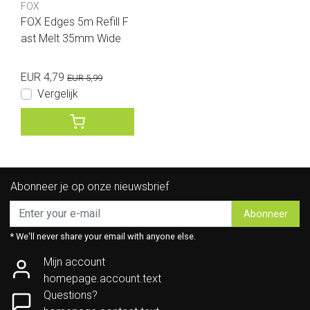
FOX
FOX Edges 5m Refill F
ast Melt 35mm Wide
EUR 4,79
EUR 5,99
Vergelijk
Abonneer je op onze nieuwsbrief
Abonneer
* We'll never share your email with anyone else.
Mijn account
homepage.account.text
Questions?