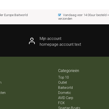
er Europe Baitworld
Vandaag voor 14:00uur besteld
verzonden
Mijn account
homepage.account.text
Categorieën
Top 10
n
Outlet
Baitworld
cten
Dometic
AVID Carp
FOX
Spartan Boats