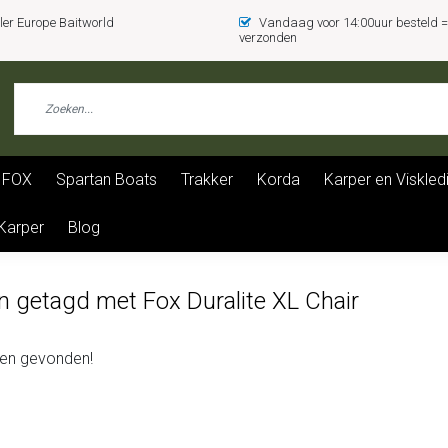
er Europe Baitworld
Vandaag voor 14:00uur besteld
verzonden
FOX
Spartan Boats
Trakker
Korda
Karper en Viskled
 Karper
Blog
n getagd met Fox Duralite XL Chair
en gevonden!