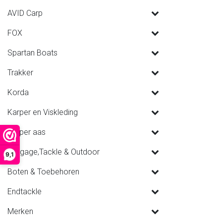
AVID Carp
FOX
Spartan Boats
Trakker
Korda
Karper en Viskleding
Karper aas
Luggage,Tackle & Outdoor
9,1
Boten & Toebehoren
Endtackle
Merken