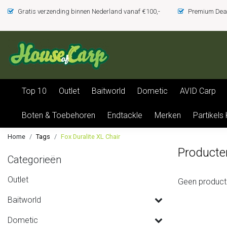
Gratis verzending binnen Nederland vanaf €100,-
Premium Deal
Top 10
Outlet
Baitworld
Dometic
AVID Carp
Boten & Toebehoren
Endtackle
Merken
Partikels
Home
Tags
Fox Duralite XL Chair
Producte
Categorieën
Outlet
Geen product
Baitworld
Dometic