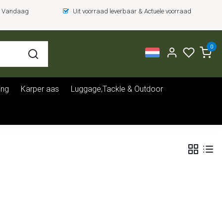
 = Vandaag
Uit voorraad leverbaar & Actuele voorraad
0
ing
Karper aas
Luggage,Tackle & Outdoor