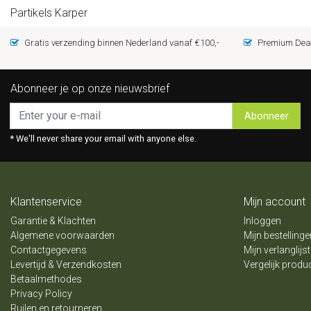
Partikels Karper
Gratis verzending binnen Nederland vanaf €100,-
Premium Deal
Abonneer je op onze nieuwsbrief
Abonneer
* We'll never share your email with anyone else.
Klantenservice
Mijn account
Garantie & Klachten
Inloggen
Algemene voorwaarden
Mijn bestellinge
Contactgegevens
Mijn verlanglijst
Levertijd & Verzendkosten
Vergelijk produ
Betaalmethodes
Privacy Policy
Ruilen en retourneren