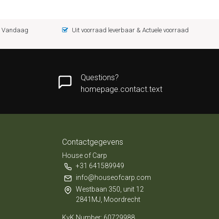
 = Vandaag
Uit voorraad leverbaar & Actuele voorraad
Questions?
homepage.contact.text
Contactgegevens
House of Carp
+31 641589949
info@houseofcarp.com
Westbaan 350, unit 12
2841MJ, Moordrecht
KvK Number: 60729988