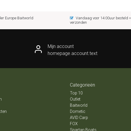
er Europe Baitworld
Vandaag voor 14:00uur besteld
verzonden
Mijn account
homepage.account.text
Categorieën
Top 10
n
Outlet
Baitworld
cten
Dometic
AVID Carp
FOX
Spartan Boats