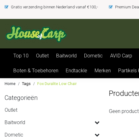
Gratis verzending binnen Nederland vanaf €100,-
Premium Deal
Top 10
Outlet
Baitworld
Dometic
AVID Carp
Boten & Toebehoren
Endtackle
Merken
Partikels
Home
Tags
Fox Duralite Low Chair
Producte
Categorieën
Outlet
Geen product
Baitworld
Dometic