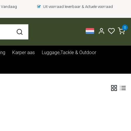
 = Vandaag
Uit voorraad leverbaar & Actuele voorraad
0
ing
Karper aas
Luggage,Tackle & Outdoor