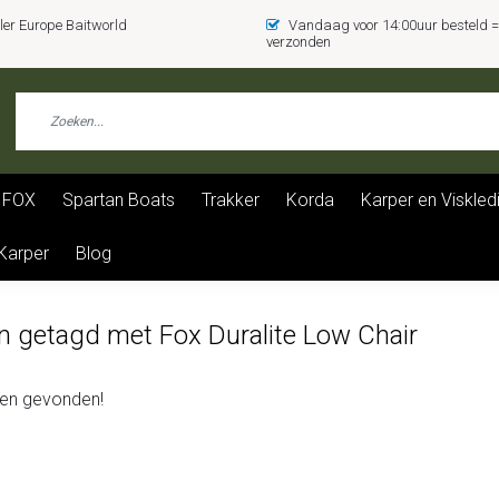
er Europe Baitworld
Vandaag voor 14:00uur besteld
verzonden
FOX
Spartan Boats
Trakker
Korda
Karper en Viskled
 Karper
Blog
n getagd met Fox Duralite Low Chair
en gevonden!