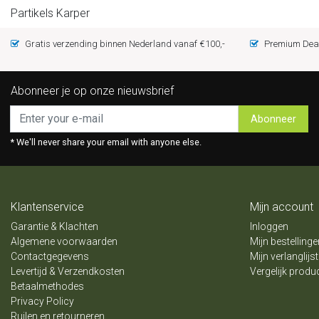
Partikels Karper
Gratis verzending binnen Nederland vanaf €100,-
Premium Deal
Abonneer je op onze nieuwsbrief
Abonneer
* We'll never share your email with anyone else.
Klantenservice
Mijn account
Garantie & Klachten
Inloggen
Algemene voorwaarden
Mijn bestellinge
Contactgegevens
Mijn verlanglijst
Levertijd & Verzendkosten
Vergelijk produ
Betaalmethodes
Privacy Policy
Ruilen en retourneren