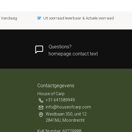
 = Vandaag
Uit voorraad leverbaar & Actuele voorraad
Questions?
homepage.contact.text
Contactgegevens
House of Carp
+31 641589949
info@houseofcarp.com
Westbaan 350, unit 12
2841MJ, Moordrecht
KvK Number: 60729988