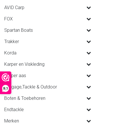
AVID Carp
FOX
Spartan Boats
Trakker
Korda
Karper en Viskleding
Karper aas
Luggage,Tackle & Outdoor
9,1
Boten & Toebehoren
Endtackle
Merken