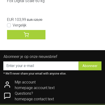
Fox Digital Scale 60 kg
EUR 103,99
EUR 129,99
Vergelijk
Abonneer je op onze nieuwsbrief
Abonneer
* We'll never share your email with anyone else.
Mijn account
homepage.account.text
Questions?
homepage.contact.text