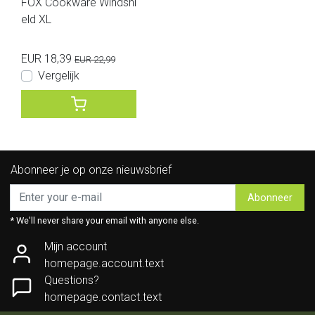
FOX Cookware Windshi
eld XL
EUR 18,39
EUR 22,99
Vergelijk
Abonneer je op onze nieuwsbrief
Abonneer
* We'll never share your email with anyone else.
Mijn account
homepage.account.text
Questions?
homepage.contact.text