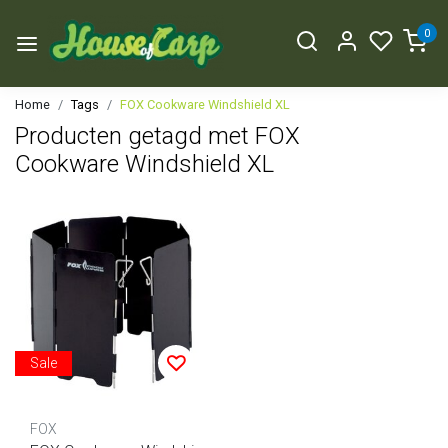
0
Home
Tags
FOX Cookware Windshield XL
Producten getagd met FOX
Cookware Windshield XL
Sale
FOX