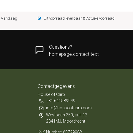
 = Vandaag
Uit voorraad leverbaar & Actuele voorraad
Questions?
homepage.contact.text
Contactgegevens
House of Carp
+31 641589949
info@houseofcarp.com
Westbaan 350, unit 12
2841MJ, Moordrecht
KvK Number: 60729988