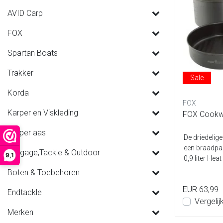
AVID Carp
FOX
Spartan Boats
Trakker
Sale
Korda
FOX
Karper en Viskleding
FOX Cookwa
Karper aas
De driedelig
een braadpa
Luggage,Tackle & Outdoor
9,1
0,9 liter Hea
Boten & Toebehoren
EUR 63,99
Endtackle
Vergelij
Merken