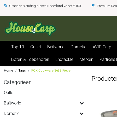
Gratis verzending binnen Nederland vanaf €100,-
Premium Deal
Top 10
Outlet
Baitworld
Dometic
AVID Carp
Boten & Toebehoren
Endtackle
Merken
Partikels
Home
Tags
FOX Cookware Set 3 Piece
Producte
Categorieën
Outlet
Baitworld
Dometic