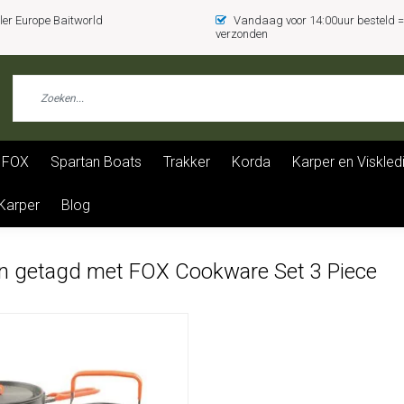
er Europe Baitworld
Vandaag voor 14:00uur besteld
verzonden
FOX
Spartan Boats
Trakker
Korda
Karper en Viskled
 Karper
Blog
n getagd met FOX Cookware Set 3 Piece