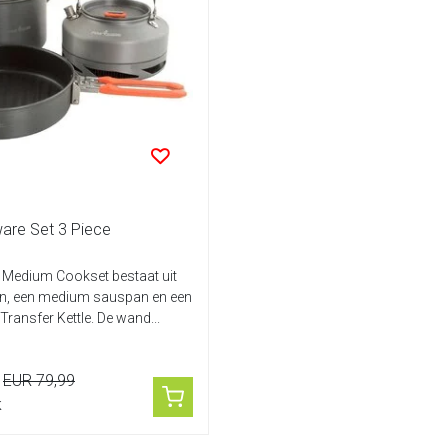
re Set 3 Piece
e Medium Cookset bestaat uit
n, een medium sauspan en een
t Transfer Kettle. De wand...
EUR 79,99
k