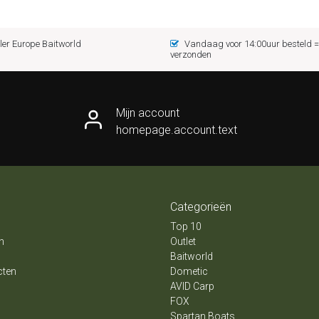
er Europe Baitworld
Vandaag voor 14:00uur besteld
verzonden
Mijn account
homepage.account.text
Categorieën
Top 10
n
Outlet
Baitworld
cten
Dometic
AVID Carp
FOX
Spartan Boats