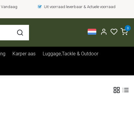
 = Vandaag
Uit voorraad leverbaar & Actuele voorraad
0
ing
Karper aas
Luggage,Tackle & Outdoor