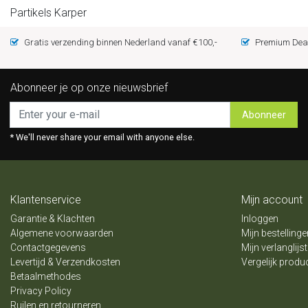
Partikels Karper
Gratis verzending binnen Nederland vanaf €100,-
Premium Deal
Abonneer je op onze nieuwsbrief
Abonneer
* We'll never share your email with anyone else.
Klantenservice
Mijn account
Garantie & Klachten
Inloggen
Algemene voorwaarden
Mijn bestellinge
Contactgegevens
Mijn verlanglijst
Levertijd & Verzendkosten
Vergelijk produ
Betaalmethodes
Privacy Policy
Ruilen en retourneren