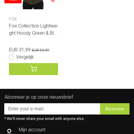
FOX
Fox Collection Lightwei
ght Hoody Green & Bla
ck
EUR 31,99
EUR 39,99
Vergelijk
Abonneer je op onze nieuwsbrief
Abonneer
* We'll never share your email with anyone else.
Mijn account