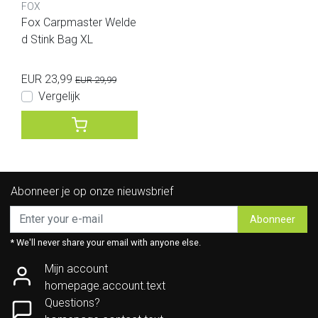
FOX
Fox Carpmaster Welde
d Stink Bag XL
EUR 23,99
EUR 29,99
Vergelijk
Abonneer je op onze nieuwsbrief
Abonneer
* We'll never share your email with anyone else.
Mijn account
homepage.account.text
Questions?